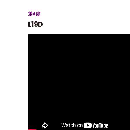
第4節
L19D