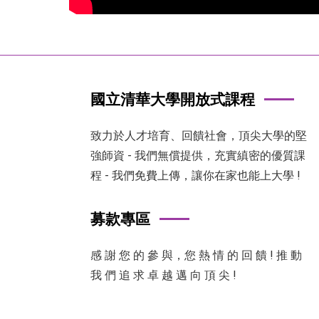
國立清華大學開放式課程
致力於人才培育、回饋社會，頂尖大學的堅
強師資 - 我們無償提供，充實縝密的優質課
程 - 我們免費上傳，讓你在家也能上大學 !
募款專區
感 謝 您 的 參 與，您 熱 情 的 回 饋 ! 推 動
我 們 追 求 卓 越 邁 向 頂 尖 !