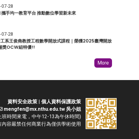
-07-28
EC攜手均一教育平台 推動數位學習新未來
-07-28
 資工系王俊堯教授工程數學開放式課程｜榮獲2025臺灣開放
越獎OCW組特優!!
More
資料安全政策
|
個人資料保護政策
mengfen@mx.nthu.edu.tw 吳小姐
(請於上班時間來電，中午12-13為午休時間)
D. 本網站所有內容嚴禁任何商業行為僅供學術使用