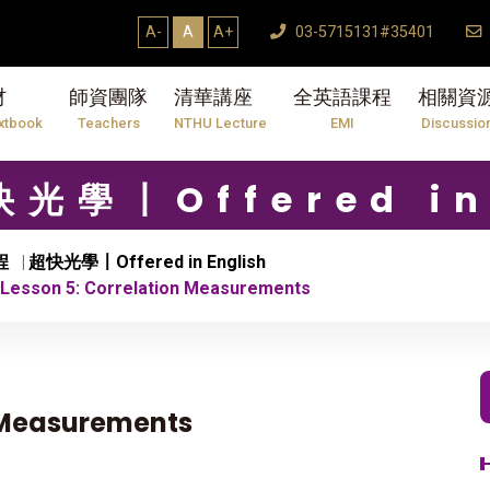
A-
A
A+
03-5715131#35401
材
師資團隊
清華講座
全英語課程
相關資
xtbook
Teachers
NTHU Lecture
EMI
Discussio
快光學〡Offered in
程
超快光學〡Offered in English
esson 5: Correlation Measurements
n Measurements