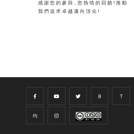
感 謝 您 的 參 與，您 熱 情 的 回 饋 ! 推 動
我 們 追 求 卓 越 邁 向 頂 尖 !
B
T
均