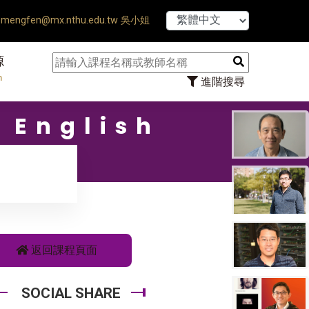
【7/31】114學
mengfen@mx.nthu.edu.tw 吳小姐
源
n
進階搜尋
 English
返回課程頁面
SOCIAL SHARE