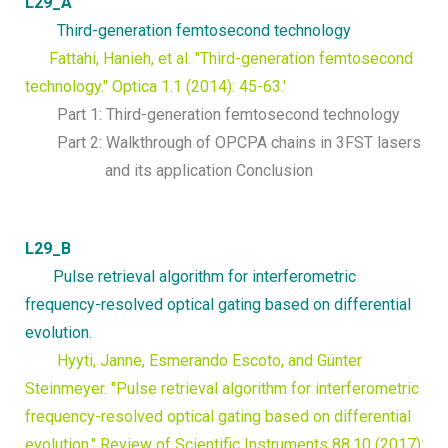
L29_A
Third-generation femtosecond technology
Fattahi, Hanieh, et al. "Third-generation femtosecond
technology." Optica 1.1 (2014): 45-63.'
Part 1: Third-generation femtosecond technology
Part 2: Walkthrough of OPCPA chains in 3FST lasers
and its application
Conclusion
L29_B
Pulse retrieval algorithm for interferometric
frequency-resolved optical gating based on differential
evolution
.
Hyyti, Janne, Esmerando Escoto, and Günter
Steinmeyer. "Pulse retrieval algorithm for interferometric
frequency-resolved optical gating based on differential
evolution." Review of Scientific Instruments 88.10 (2017):