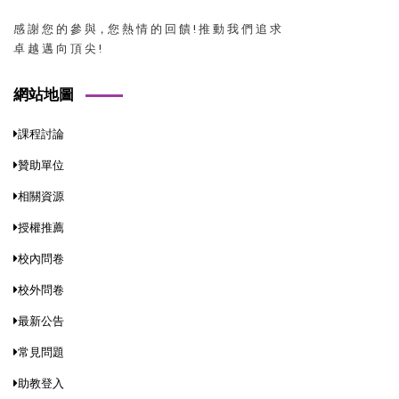
感 謝 您 的 參 與，您 熱 情 的 回 饋 ! 推 動 我 們 追 求
卓 越 邁 向 頂 尖 !
網站地圖
課程討論
贊助單位
相關資源
授權推薦
校內問卷
校外問卷
最新公告
常見問題
助教登入