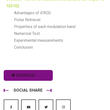
103102.
Advantages of iFROG
Pulse Retrieval
Properties of each modulation band
Numerical Test
Experimental measurements
Conclusion
返回課程頁面
SOCIAL SHARE