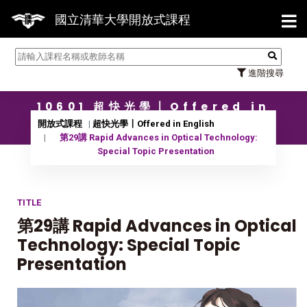
【7/
國立清華大學開放式課程
進階搜尋
10601 超快光學〡Offered in
English
開放式課程
超快光學〡Offered in English
第29講 Rapid Advances in Optical Technology:
Special Topic Presentation
TITLE
第29講 Rapid Advances in Optical
Technology: Special Topic
Presentation