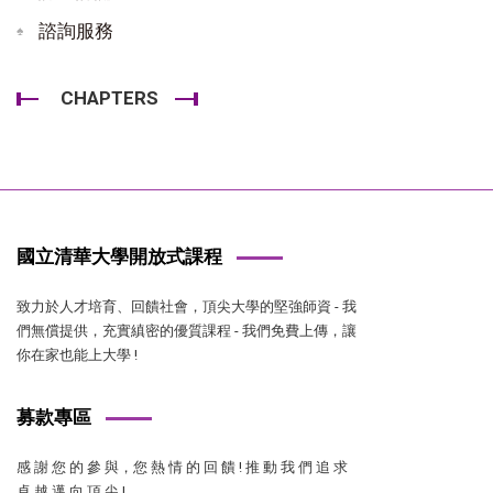
諮詢服務
CHAPTERS
國立清華大學開放式課程
致力於人才培育、回饋社會，頂尖大學的堅強師資 - 我
們無償提供，充實縝密的優質課程 - 我們免費上傳，讓
你在家也能上大學 !
募款專區
感 謝 您 的 參 與，您 熱 情 的 回 饋 ! 推 動 我 們 追 求
卓 越 邁 向 頂 尖 !