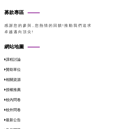
募款專區
感 謝 您 的 參 與，您 熱 情 的 回 饋 ! 推 動 我 們 追 求
卓 越 邁 向 頂 尖 !
網站地圖
課程討論
贊助單位
相關資源
授權推薦
校內問卷
校外問卷
最新公告