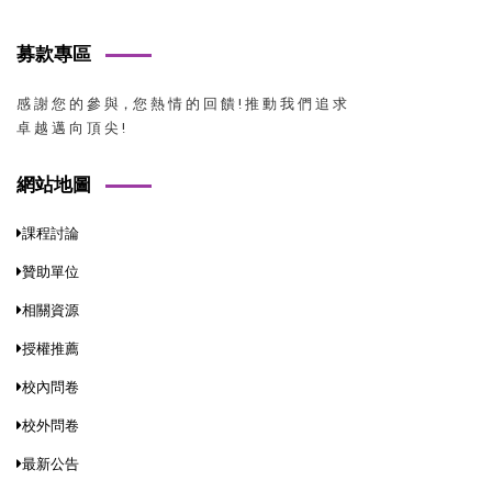
募款專區
感 謝 您 的 參 與，您 熱 情 的 回 饋 ! 推 動 我 們 追 求
卓 越 邁 向 頂 尖 !
網站地圖
課程討論
贊助單位
相關資源
授權推薦
校內問卷
校外問卷
最新公告