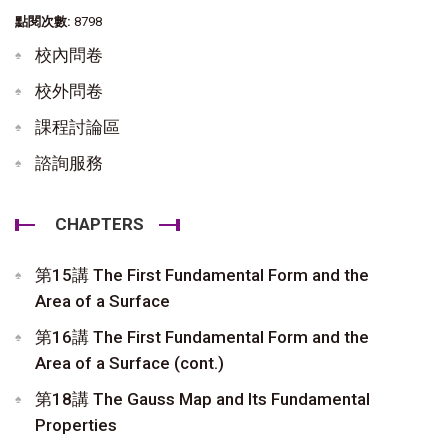
點閱次數:
8798
校內問卷
校外問卷
課程討論區
諮詢服務
CHAPTERS
第15講 The First Fundamental Form and the
Area of a Surface
第16講 The First Fundamental Form and the
Area of a Surface (cont.)
第18講 The Gauss Map and Its Fundamental
Properties