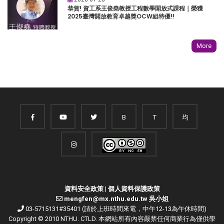
恭賀! 資工系王俊堯教授工程數學開放式課程｜榮獲
2025臺灣開放教育卓越獎OCW組特優!!
More
B
T
均
資料安全政策
|
個人資料保護政策
mengfen@mx.nthu.edu.tw 吳小姐
03-5715131#35401 (請於上班時間來電，中午12-13為午休時間)
Copyright © 2010 NTHU. CTLD. 本網站所有內容嚴禁任何商業行為僅供學