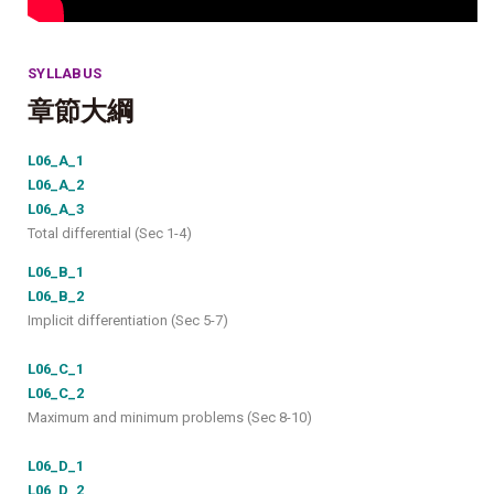
SYLLABUS
章節大綱
L06_A_1
L06_A_2
L06_A_3
Total differential (Sec 1-4)
L06_B_1
L06_B_2
Implicit differentiation (Sec 5-7)
L06_C_1
L06_C_2
Maximum and minimum problems (Sec 8-10)
L06_D_1
L06_D_2