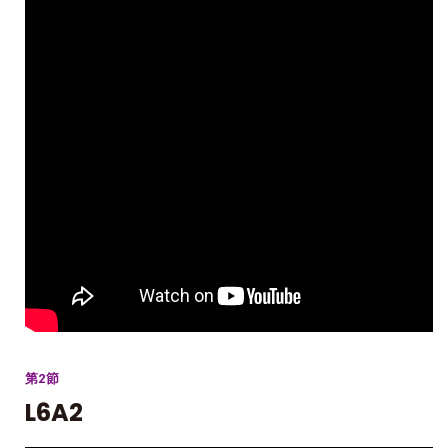
第2節
L6A2