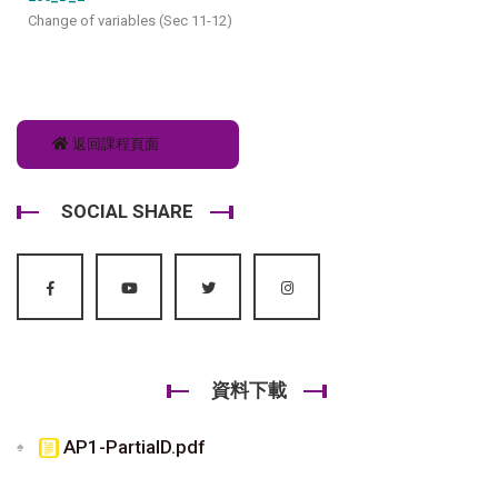
Change of variables (Sec 11-12)
返回課程頁面
SOCIAL SHARE
資料下載
AP1-PartialD.pdf