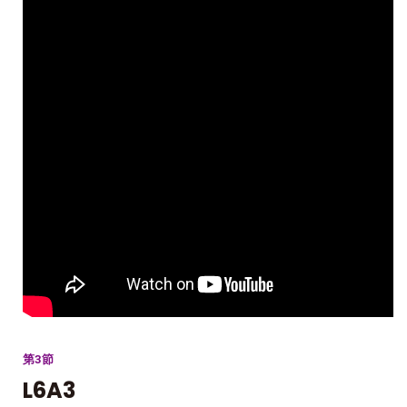
第3節
L6A3