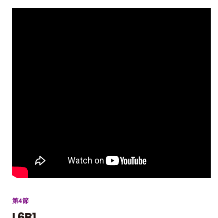
第4節
L6B1