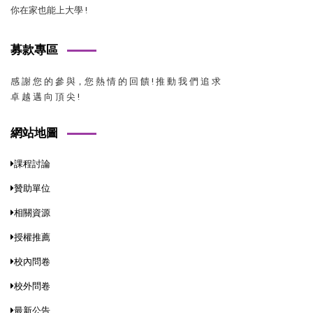
你在家也能上大學 !
募款專區
感 謝 您 的 參 與，您 熱 情 的 回 饋 ! 推 動 我 們 追 求
卓 越 邁 向 頂 尖 !
網站地圖
課程討論
贊助單位
相關資源
授權推薦
校內問卷
校外問卷
最新公告