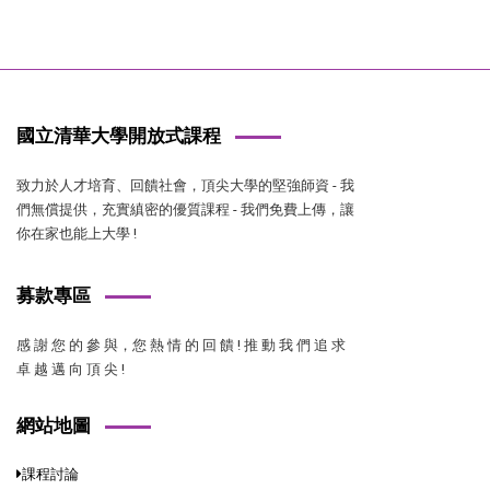
國立清華大學開放式課程
致力於人才培育、回饋社會，頂尖大學的堅強師資 - 我
們無償提供，充實縝密的優質課程 - 我們免費上傳，讓
你在家也能上大學 !
募款專區
感 謝 您 的 參 與，您 熱 情 的 回 饋 ! 推 動 我 們 追 求
卓 越 邁 向 頂 尖 !
網站地圖
課程討論