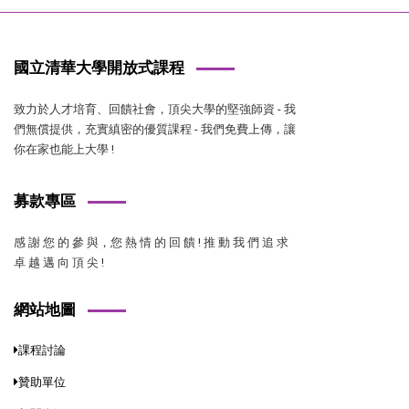
國立清華大學開放式課程
致力於人才培育、回饋社會，頂尖大學的堅強師資 - 我
們無償提供，充實縝密的優質課程 - 我們免費上傳，讓
你在家也能上大學 !
募款專區
感 謝 您 的 參 與，您 熱 情 的 回 饋 ! 推 動 我 們 追 求
卓 越 邁 向 頂 尖 !
網站地圖
課程討論
贊助單位