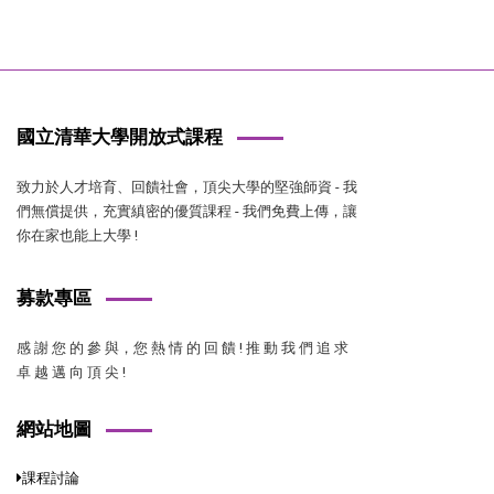
國立清華大學開放式課程
致力於人才培育、回饋社會，頂尖大學的堅強師資 - 我
們無償提供，充實縝密的優質課程 - 我們免費上傳，讓
你在家也能上大學 !
募款專區
感 謝 您 的 參 與，您 熱 情 的 回 饋 ! 推 動 我 們 追 求
卓 越 邁 向 頂 尖 !
網站地圖
課程討論