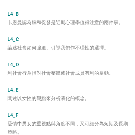
L4_B
卡恩曼認為腦和促發是近期心理學值得注意的兩件事。
L4_C
論述社會如何強迫、引導我們作不理性的選擇。
L4
_D
利社會行為指對社會整體或社會成員有利的舉動。
L
4_E
闡述以女性的觀點來分析演化的概念。
L4_F
愛情中男女的重視點與角度不同，又可細分為短期及長期
策略。