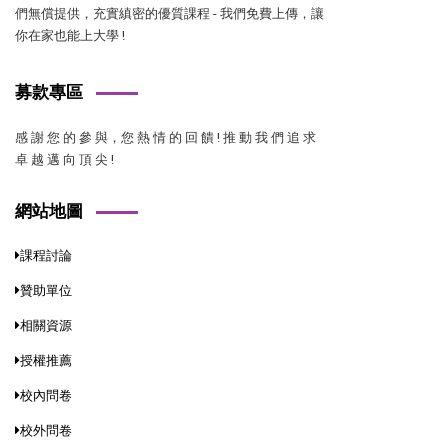
們無償提供，充實縝密的優質課程 - 我們免費上傳，讓
你在家也能上大學 !
募款專區
感 謝 您 的 參 與，您 熱 情 的 回 饋 ! 推 動 我 們 追 求
卓 越 邁 向 頂 尖 !
網站地圖
課程討論
贊助單位
相關資源
授權推薦
校內問卷
校外問卷