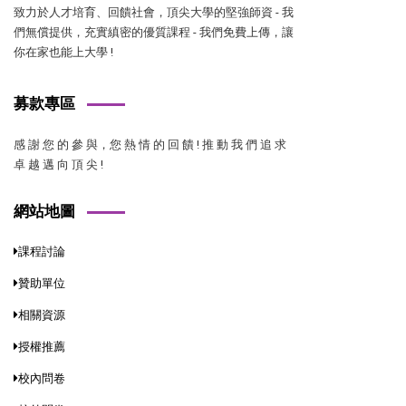
致力於人才培育、回饋社會，頂尖大學的堅強師資 - 我
們無償提供，充實縝密的優質課程 - 我們免費上傳，讓
你在家也能上大學 !
募款專區
感 謝 您 的 參 與，您 熱 情 的 回 饋 ! 推 動 我 們 追 求
卓 越 邁 向 頂 尖 !
網站地圖
課程討論
贊助單位
相關資源
授權推薦
校內問卷