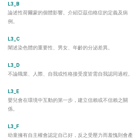
L3_B
論述性荷爾蒙的個體影響。介紹亞茲伯格症的定義及病
例。
L3_C
闡述染色體的重要性、男女、年齡的分泌差異。
L3_D
不論職業、人際、自我或性格接受度皆需自我認同過程。
L3_E
嬰兒會在環境中互動的第一步，建立信賴或不信賴之關
係。
L3_F
幼童擁有自主權會認定自己好，反之受壓力而羞愧則會產