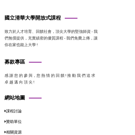
國立清華大學開放式課程
致力於人才培育、回饋社會，頂尖大學的堅強師資 - 我
們無償提供，充實縝密的優質課程 - 我們免費上傳，讓
你在家也能上大學 !
募款專區
感 謝 您 的 參 與，您 熱 情 的 回 饋 ! 推 動 我 們 追 求
卓 越 邁 向 頂 尖 !
網站地圖
課程討論
贊助單位
相關資源