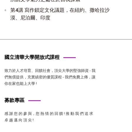
第4講 寫作鎖定文化議題，在紐約、撒哈拉沙
漠、尼泊爾、印度
國立清華大學開放式課程
致力於人才培育、回饋社會，頂尖大學的堅強師資 - 我
們無償提供，充實縝密的優質課程 - 我們免費上傳，讓
你在家也能上大學 !
募款專區
感 謝 您 的 參 與，您 熱 情 的 回 饋 ! 推 動 我 們 追 求
卓 越 邁 向 頂 尖 !