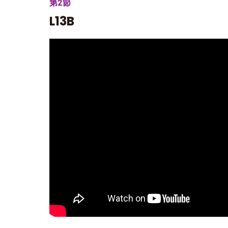
第2節
L13B