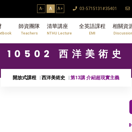
4學年度第2學期研究生論文口試結束Thesis D
A-
A
A+
03-5715131#35401
材
師資團隊
清華講座
全英語課程
相關資
xtbook
Teachers
NTHU Lecture
EMI
Discussio
10502 西洋美術史
開放式課程
西洋美術史
第13講 介紹超現實主義