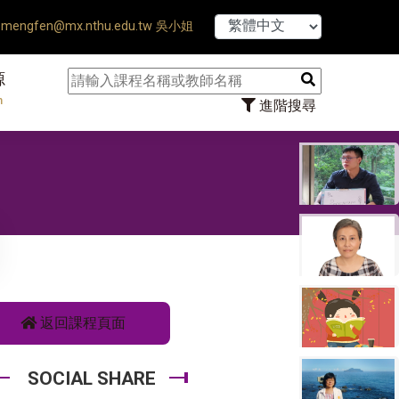
efense Ends ♠ 【8/1】115學年度
mengfen@mx.nthu.edu.tw 吳小姐
源
n
進階搜尋
返回課程頁面
SOCIAL SHARE