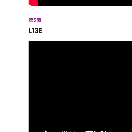
第5節
L13E