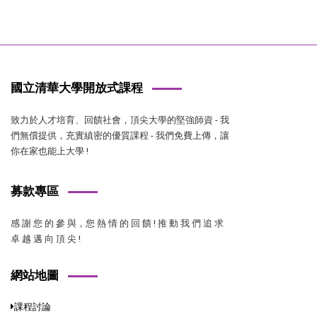
國立清華大學開放式課程
致力於人才培育、回饋社會，頂尖大學的堅強師資 - 我
們無償提供，充實縝密的優質課程 - 我們免費上傳，讓
你在家也能上大學 !
募款專區
感 謝 您 的 參 與，您 熱 情 的 回 饋 ! 推 動 我 們 追 求
卓 越 邁 向 頂 尖 !
網站地圖
課程討論