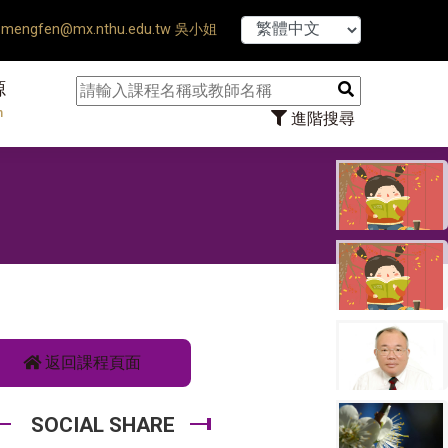
【7/31】114學年
mengfen@mx.nthu.edu.tw 吳小姐
源
n
進階搜尋
返回課程頁面
SOCIAL SHARE