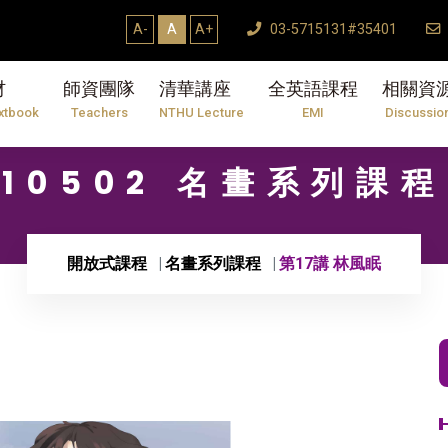
A-
A
A+
03-5715131#35401
材
師資團隊
清華講座
全英語課程
相關資
xtbook
Teachers
NTHU Lecture
EMI
Discussio
10502 名畫系列課程
開放式課程
名畫系列課程
第17講 林風眠