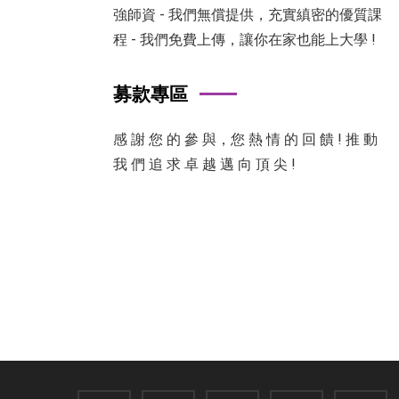
強師資 - 我們無償提供，充實縝密的優質課
程 - 我們免費上傳，讓你在家也能上大學 !
募款專區
感 謝 您 的 參 與，您 熱 情 的 回 饋 ! 推 動
我 們 追 求 卓 越 邁 向 頂 尖 !