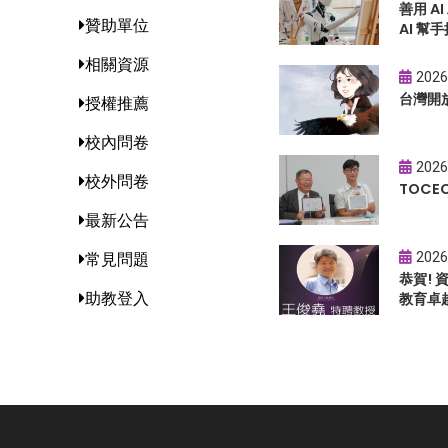
善用 A
贊助單位
AI 幫手
相關資源
2026
台灣開
授權推薦
校內問卷
2026
校外問卷
TOC
最新公告
2026
常見問題
恭賀!
助教登入
教育卓