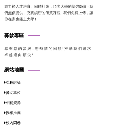
致力於人才培育、回饋社會，頂尖大學的堅強師資 - 我
們無償提供，充實縝密的優質課程 - 我們免費上傳，讓
你在家也能上大學 !
募款專區
感 謝 您 的 參 與，您 熱 情 的 回 饋 ! 推 動 我 們 追 求
卓 越 邁 向 頂 尖 !
網站地圖
課程討論
贊助單位
相關資源
授權推薦
校內問卷