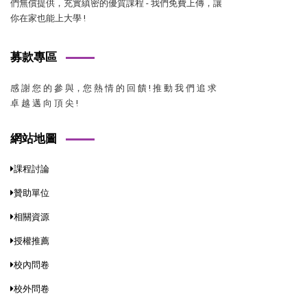
們無償提供，充實縝密的優質課程 - 我們免費上傳，讓
你在家也能上大學 !
募款專區
感 謝 您 的 參 與，您 熱 情 的 回 饋 ! 推 動 我 們 追 求
卓 越 邁 向 頂 尖 !
網站地圖
課程討論
贊助單位
相關資源
授權推薦
校內問卷
校外問卷