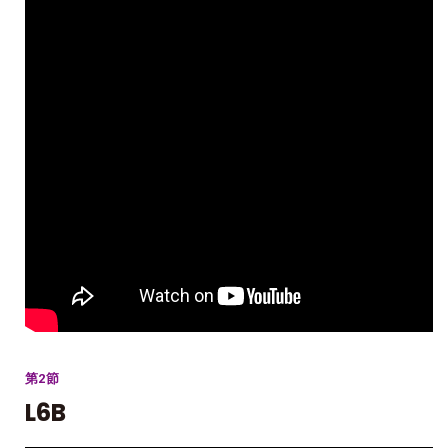
第2節
L6B