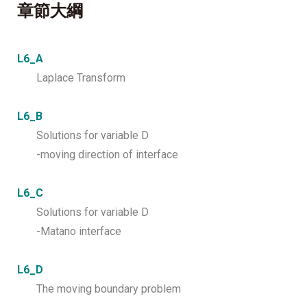
章節大綱
L6_A
Laplace Transform
L6_B
Solutions for variable D
-moving direction of interface
L6_C
Solutions for variable D
-Matano interface
L6_D
The moving boundary problem