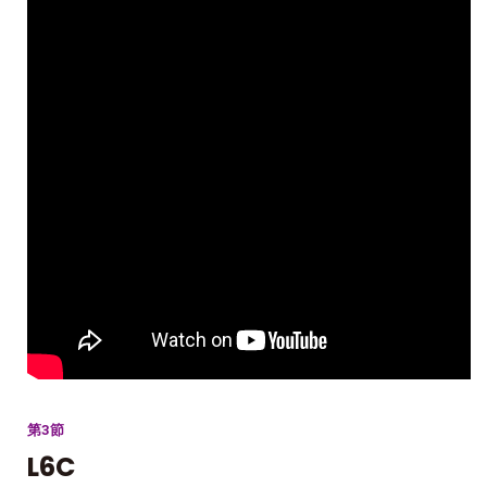
第3節
L6C