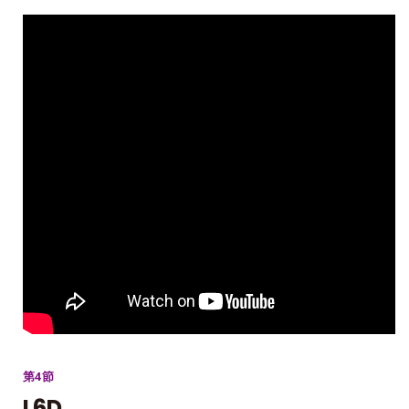
第4節
L6D