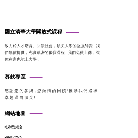
國立清華大學開放式課程
致力於人才培育、回饋社會，頂尖大學的堅強師資 - 我
們無償提供，充實縝密的優質課程 - 我們免費上傳，讓
你在家也能上大學 !
募款專區
感 謝 您 的 參 與，您 熱 情 的 回 饋 ! 推 動 我 們 追 求
卓 越 邁 向 頂 尖 !
網站地圖
課程討論
贊助單位