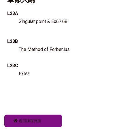
L23A
Singular point & Ex67.68
L23B
The Method of Forbenius
L23C
Ex69
返回課程頁面