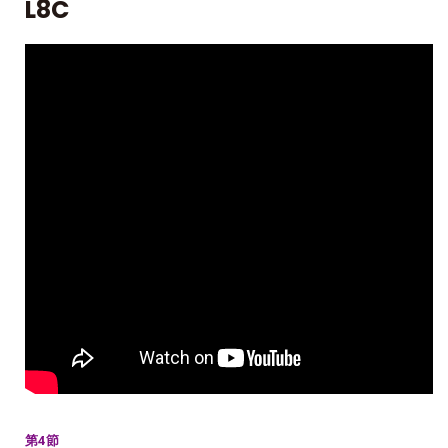
L8C
第4節