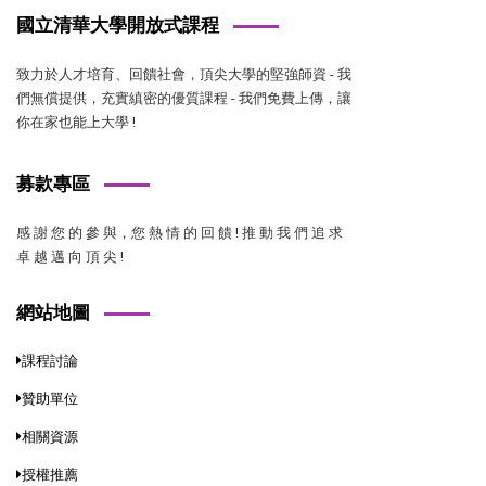
國立清華大學開放式課程
致力於人才培育、回饋社會，頂尖大學的堅強師資 - 我
們無償提供，充實縝密的優質課程 - 我們免費上傳，讓
你在家也能上大學 !
募款專區
感 謝 您 的 參 與，您 熱 情 的 回 饋 ! 推 動 我 們 追 求
卓 越 邁 向 頂 尖 !
網站地圖
課程討論
贊助單位
相關資源
授權推薦