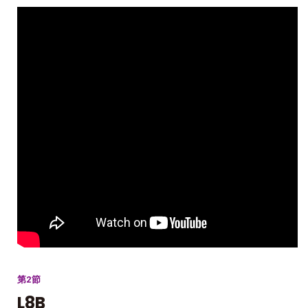
第2節
L8B