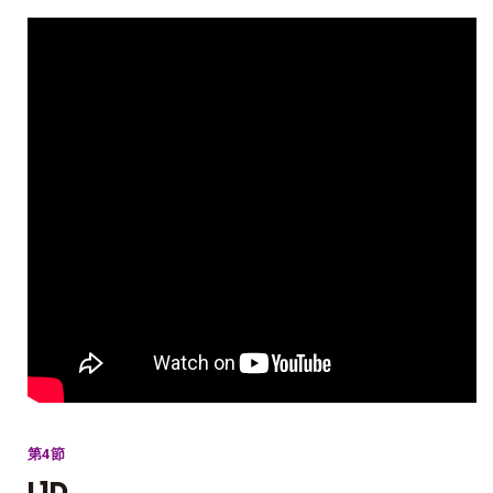
第4節
L1D