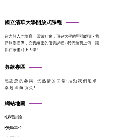
國立清華大學開放式課程
致力於人才培育、回饋社會，頂尖大學的堅強師資 - 我
們無償提供，充實縝密的優質課程 - 我們免費上傳，讓
你在家也能上大學 !
募款專區
感 謝 您 的 參 與，您 熱 情 的 回 饋 ! 推 動 我 們 追 求
卓 越 邁 向 頂 尖 !
網站地圖
課程討論
贊助單位