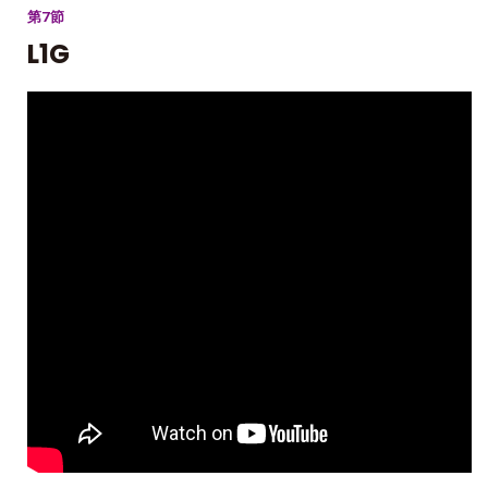
第7節
L1G