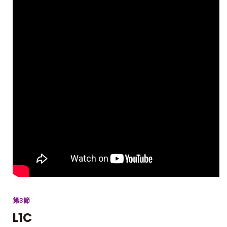
第3節
L1C