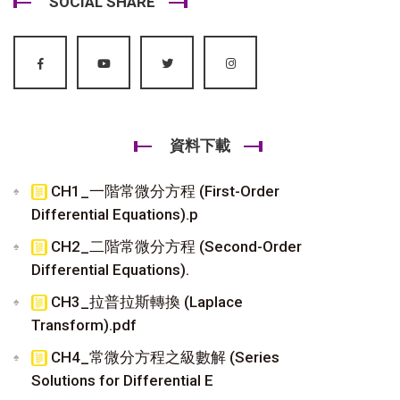
SOCIAL SHARE
資料下載
CH1_一階常微分方程 (First-Order
Differential Equations).p
CH2_二階常微分方程 (Second-Order
Differential Equations).
CH3_拉普拉斯轉換 (Laplace
Transform).pdf
CH4_常微分方程之級數解 (Series
Solutions for Differential E