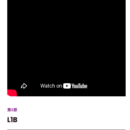
第2節
L1B