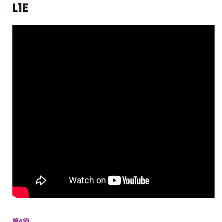
L1E
第6節