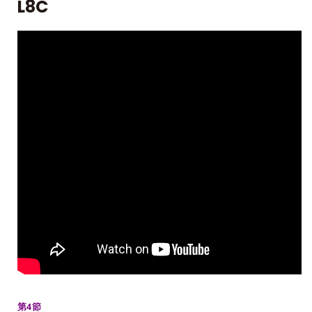
L8C
第4節