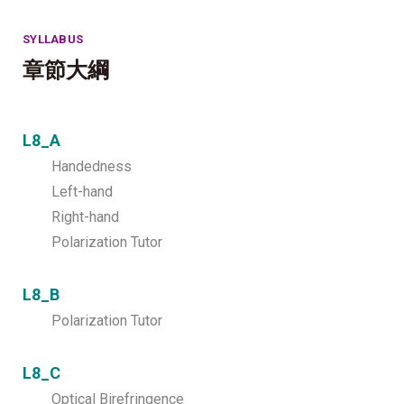
SYLLABUS
章節大綱
L8_A
Handedness
Left-hand
Right-hand
Polarization Tutor
L8_B
Polarization Tutor
L8_C
Optical Birefringence