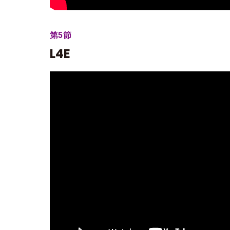
第5節
L4E