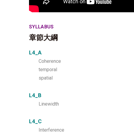
SYLLABUS
章節大綱
L4_A
Coherence
temporal
spatial
L4_B
Linewidth
L4_C
Interference