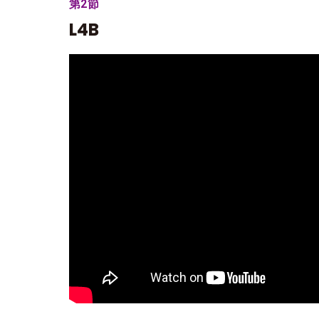
第2節
L4B