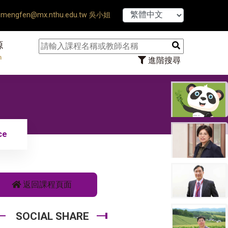
【7/31】114學年
mengfen@mx.nthu.edu.tw 吳小姐
源
n
進階搜尋
ce
返回課程頁面
SOCIAL SHARE