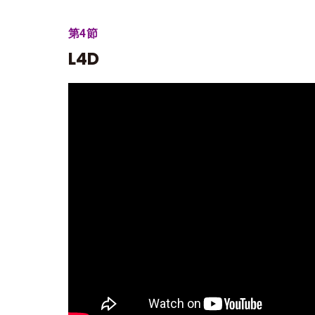
第4節
L4D