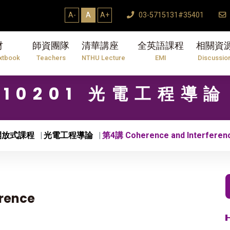
A-
A
A+
03-5715131#35401
材
師資團隊
清華講座
全英語課程
相關資
xtbook
Teachers
NTHU Lecture
EMI
Discussio
10201 光電工程導論
開放式課程
光電工程導論
第4講 Coherence and Interferen
rence