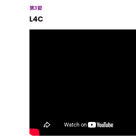
第3節
L4C