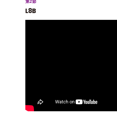
第2節
L8B