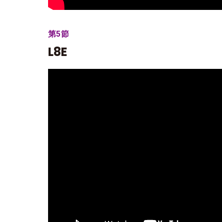
第5節
L8E