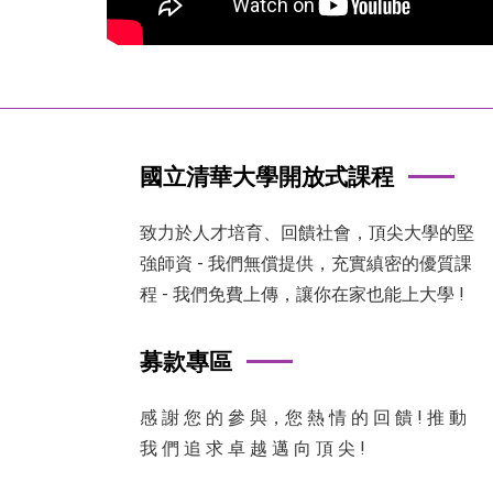
國立清華大學開放式課程
致力於人才培育、回饋社會，頂尖大學的堅
強師資 - 我們無償提供，充實縝密的優質課
程 - 我們免費上傳，讓你在家也能上大學 !
募款專區
感 謝 您 的 參 與，您 熱 情 的 回 饋 ! 推 動
我 們 追 求 卓 越 邁 向 頂 尖 !