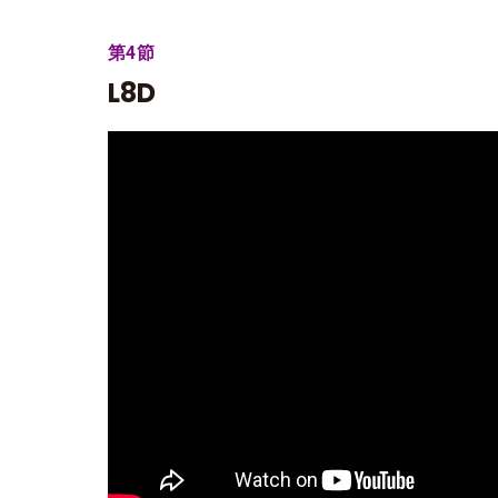
第4節
L8D