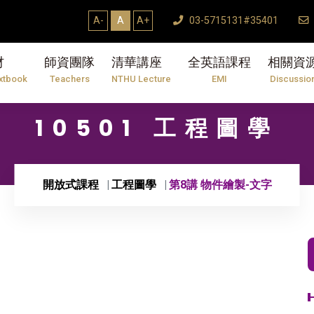
【7/31】114學年度第2學期研究生論文口試結束T
A-
A
A+
03-5715131#35401
材
師資團隊
清華講座
全英語課程
相關資
xtbook
Teachers
NTHU Lecture
EMI
Discussio
10501 工程圖學
開放式課程
工程圖學
第8講 物件繪製-文字