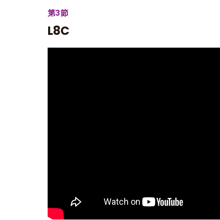
第3節
L8C