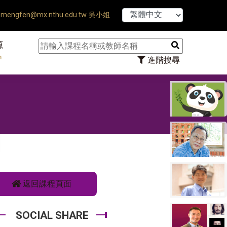
hesis Defense Ends ♠ 【8/1
mengfen@mx.nthu.edu.tw 吳小姐
源
n
進階搜尋
返回課程頁面
SOCIAL SHARE