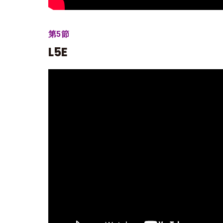
第5節
L5E