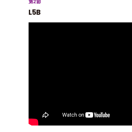
第2節
L5B