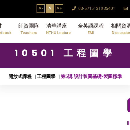
A-
A
A+
03-5715131#35401
材
師資團隊
清華講座
全英語課程
相關資
xtbook
Teachers
NTHU Lecture
EMI
Discussio
10501 工程圖學
開放式課程
工程圖學
第5講 設計製圖基礎-製圖標準