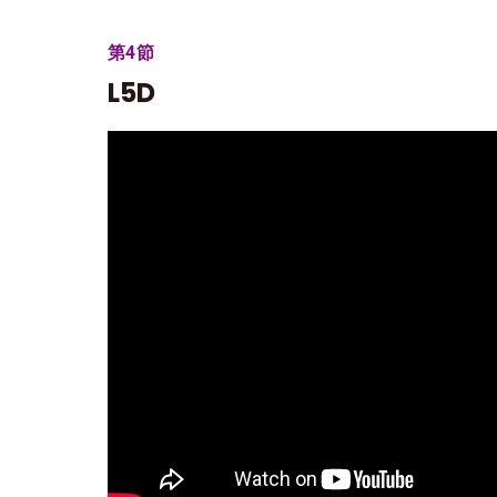
第4節
L5D