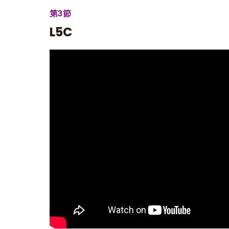
第3節
L5C