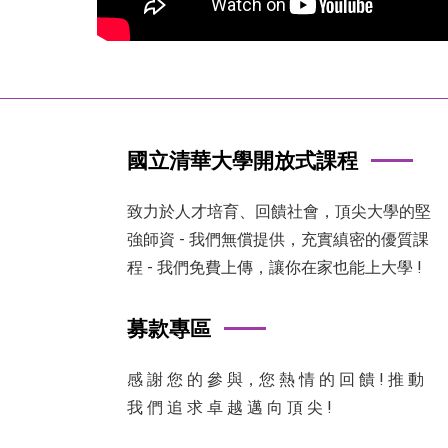
國立清華大學開放式課程
致力於人才培育、回饋社會，頂尖大學的堅
強師資 - 我們無償提供，充實縝密的優質課
程 - 我們免費上傳，讓你在家也能上大學 !
募款專區
感 謝 您 的 參 與，您 熱 情 的 回 饋 ! 推 動
我 們 追 求 卓 越 邁 向 頂 尖 !