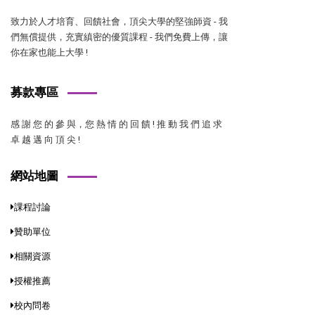
致力於人才培育、回饋社會，頂尖大學的堅強師資 - 我
們無償提供，充實縝密的優質課程 - 我們免費上傳，讓
你在家也能上大學 !
募款專區
感 謝 您 的 參 與，您 熱 情 的 回 饋 ! 推 動 我 們 追 求
卓 越 邁 向 頂 尖 !
網站地圖
課程討論
贊助單位
相關資源
授權推薦
校內問卷