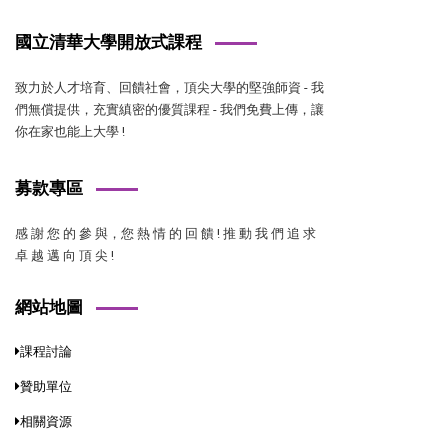
國立清華大學開放式課程
致力於人才培育、回饋社會，頂尖大學的堅強師資 - 我
們無償提供，充實縝密的優質課程 - 我們免費上傳，讓
你在家也能上大學 !
募款專區
感 謝 您 的 參 與，您 熱 情 的 回 饋 ! 推 動 我 們 追 求
卓 越 邁 向 頂 尖 !
網站地圖
課程討論
贊助單位
相關資源