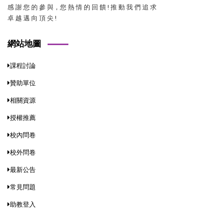
感 謝 您 的 參 與，您 熱 情 的 回 饋 ! 推 動 我 們 追 求
卓 越 邁 向 頂 尖 !
網站地圖
課程討論
贊助單位
相關資源
授權推薦
校內問卷
校外問卷
最新公告
常見問題
助教登入