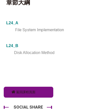
章節大綱
L24
_A
File System Implementation
L24_B
Disk Allocation Method
返回課程頁面
SOCIAL SHARE