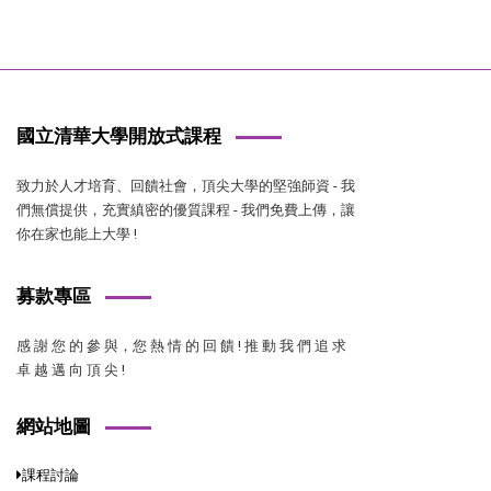
國立清華大學開放式課程
致力於人才培育、回饋社會，頂尖大學的堅強師資 - 我
們無償提供，充實縝密的優質課程 - 我們免費上傳，讓
你在家也能上大學 !
募款專區
感 謝 您 的 參 與，您 熱 情 的 回 饋 ! 推 動 我 們 追 求
卓 越 邁 向 頂 尖 !
網站地圖
課程討論