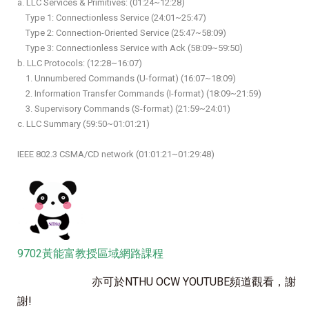
a. LLC Services & Primitives: (01:24~12:28)
Type 1: Connectionless Service (24:01~25:47)
Type 2: Connection-Oriented Service (25:47~58:09)
Type 3: Connectionless Service with Ack (58:09~59:50)
b. LLC Protocols: (12:28~16:07)
1. Unnumbered Commands (U-format) (16:07~18:09)
2. Information Transfer Commands (I-format) (18:09~21:59)
3. Supervisory Commands (S-format) (21:59~24:01)
c. LLC Summary (59:50~01:01:21)
IEEE 802.3 CSMA/CD network (01:01:21~01:29:48)
9702黃能富教授區域網路課程
亦可於
NTHU OCW YOUTUBE
頻道觀看，謝
謝!