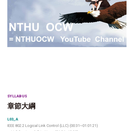
SYLLABUS
章節大綱
L03_A
IEEE 802.2 Logical Link Control (LLC) (00:31~01:01:21)