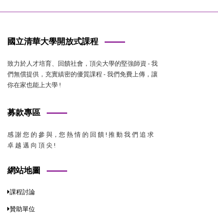
國立清華大學開放式課程
致力於人才培育、回饋社會，頂尖大學的堅強師資 - 我
們無償提供，充實縝密的優質課程 - 我們免費上傳，讓
你在家也能上大學 !
募款專區
感 謝 您 的 參 與，您 熱 情 的 回 饋 ! 推 動 我 們 追 求
卓 越 邁 向 頂 尖 !
網站地圖
課程討論
贊助單位