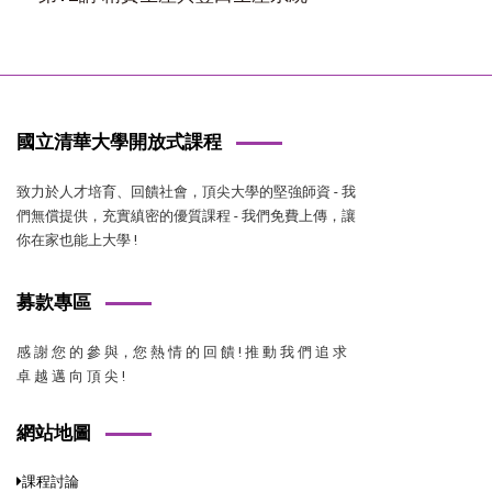
國立清華大學開放式課程
致力於人才培育、回饋社會，頂尖大學的堅強師資 - 我
們無償提供，充實縝密的優質課程 - 我們免費上傳，讓
你在家也能上大學 !
募款專區
感 謝 您 的 參 與，您 熱 情 的 回 饋 ! 推 動 我 們 追 求
卓 越 邁 向 頂 尖 !
網站地圖
課程討論