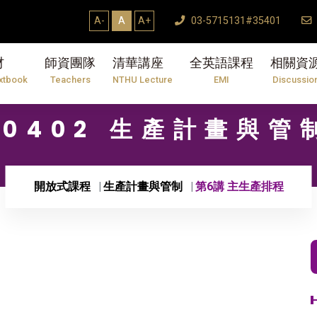
A-
A
A+
03-5715131#35401
材
師資團隊
清華講座
全英語課程
相關資
xtbook
Teachers
NTHU Lecture
EMI
Discussio
10402 生產計畫與管
開放式課程
生產計畫與管制
第6講 主生產排程