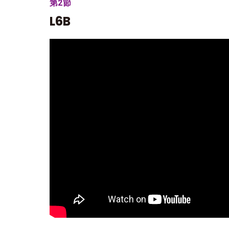
第2節
L6B