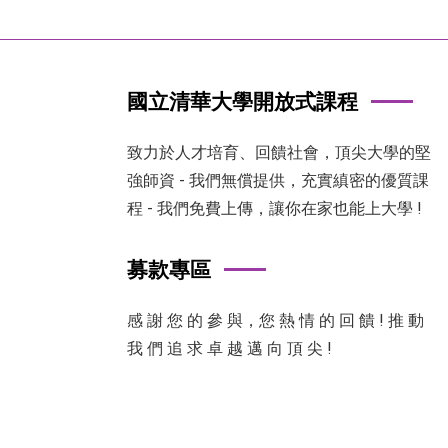
國立清華大學開放式課程
致力於人才培育、回饋社會，頂尖大學的堅
強師資 - 我們無償提供，充實縝密的優質課
程 - 我們免費上傳，讓你在家也能上大學 !
募款專區
感 謝 您 的 參 與，您 熱 情 的 回 饋 ! 推 動
我 們 追 求 卓 越 邁 向 頂 尖 !