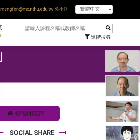
【7/31】114學
mengfen@mx.nthu.edu.tw 吳小姐
源
n
進階搜尋
制
返回課程頁面
SOCIAL SHARE