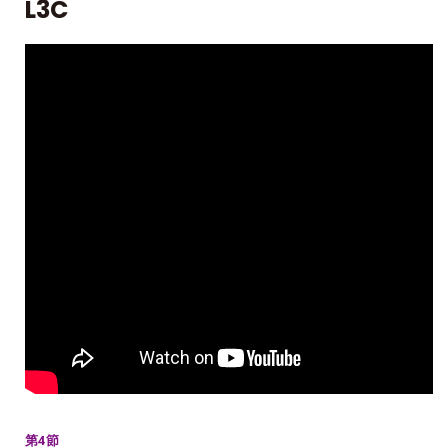
L3C
第4節