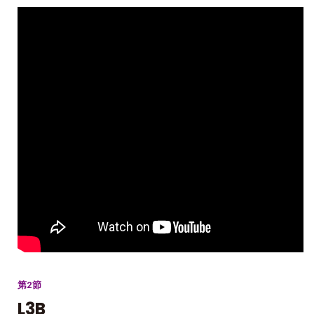
第2節
L3B