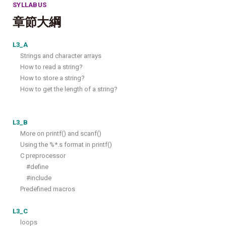
SYLLABUS
章節大綱
L3_A
Strings and character arrays
How to read a string?
How to store a string?
How to get the length of a string?
L3_B
More on printf() and scanf()
Using the %*.s format in printf()
C preprocessor
#define
#include
Predefined macros
L3_C
loops