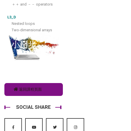
＋＋ and －－ operators
L3_D
Nested loops
Two-dimensional arrays
返回課程頁面
SOCIAL SHARE