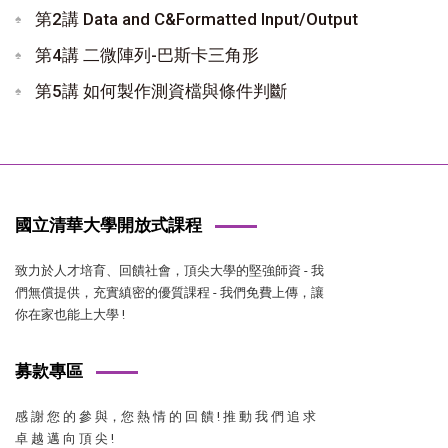
第2講 Data and C&Formatted Input/Output
第4講 二微陣列-巴斯卡三角形
第5講 如何製作測資檔與條件判斷
國立清華大學開放式課程
致力於人才培育、回饋社會，頂尖大學的堅強師資 - 我
們無償提供，充實縝密的優質課程 - 我們免費上傳，讓
你在家也能上大學 !
募款專區
感 謝 您 的 參 與，您 熱 情 的 回 饋 ! 推 動 我 們 追 求
卓 越 邁 向 頂 尖 !