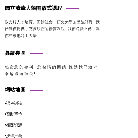
國立清華大學開放式課程
致力於人才培育、回饋社會，頂尖大學的堅強師資 - 我
們無償提供，充實縝密的優質課程 - 我們免費上傳，讓
你在家也能上大學 !
募款專區
感 謝 您 的 參 與，您 熱 情 的 回 饋 ! 推 動 我 們 追 求
卓 越 邁 向 頂 尖 !
網站地圖
課程討論
贊助單位
相關資源
授權推薦