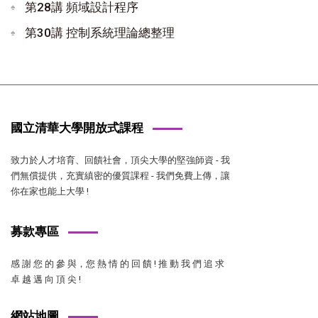
第28講 頻域設計程序
第30講 控制系統理論總整理
國立清華大學開放式課程
致力於人才培育、回饋社會，頂尖大學的堅強師資 - 我
們無償提供，充實縝密的優質課程 - 我們免費上傳，讓
你在家也能上大學 !
募款專區
感 謝 您 的 參 與，您 熱 情 的 回 饋 ! 推 動 我 們 追 求
卓 越 邁 向 頂 尖 !
網站地圖