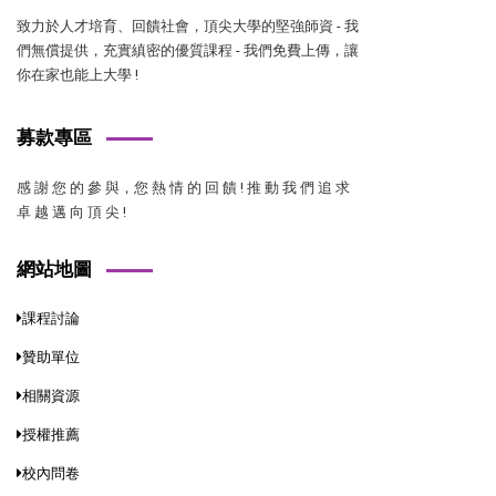
致力於人才培育、回饋社會，頂尖大學的堅強師資 - 我
們無償提供，充實縝密的優質課程 - 我們免費上傳，讓
你在家也能上大學 !
募款專區
感 謝 您 的 參 與，您 熱 情 的 回 饋 ! 推 動 我 們 追 求
卓 越 邁 向 頂 尖 !
網站地圖
課程討論
贊助單位
相關資源
授權推薦
校內問卷