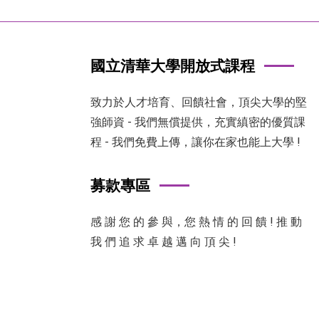
國立清華大學開放式課程
致力於人才培育、回饋社會，頂尖大學的堅
強師資 - 我們無償提供，充實縝密的優質課
程 - 我們免費上傳，讓你在家也能上大學 !
募款專區
感 謝 您 的 參 與，您 熱 情 的 回 饋 ! 推 動
我 們 追 求 卓 越 邁 向 頂 尖 !