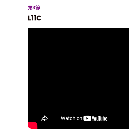
第3節
L11C