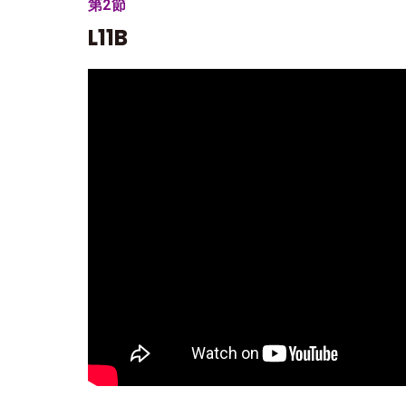
第2節
L11B