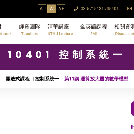
A-
A
A+
03-5715131#35401
材
師資團隊
清華講座
全英語課程
相關資
xtbook
Teachers
NTHU Lecture
EMI
Discussio
10401 控制系統一
開放式課程
控制系統一
第11講 運算放大器的數學模型