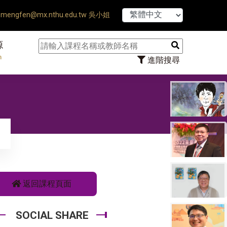
【7/31】114學年
mengfen@mx.nthu.edu.tw 吳小姐
源
n
進階搜尋
返回課程頁面
SOCIAL SHARE