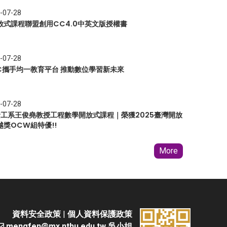
-07-28
放式課程聯盟創用CC4.0中英文版授權書
-07-28
EC攜手均一教育平台 推動數位學習新未來
-07-28
 資工系王俊堯教授工程數學開放式課程｜榮獲2025臺灣開放
越獎OCW組特優!!
More
資料安全政策
|
個人資料保護政策
mengfen@mx.nthu.edu.tw 吳小姐