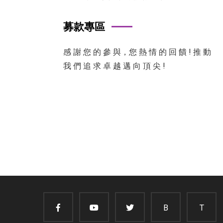
募款專區
感 謝 您 的 參 與，您 熱 情 的 回 饋 ! 推 動
我 們 追 求 卓 越 邁 向 頂 尖 !
B
T