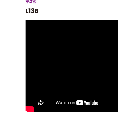
第2節
L13B