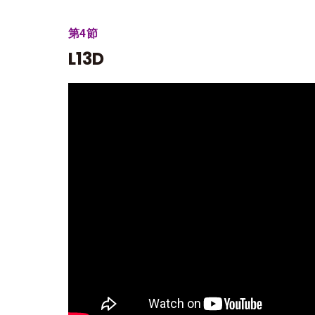
第4節
L13D