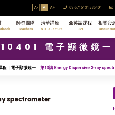
A-
A
A+
03-5715131#35401
材
師資團隊
清華講座
全英語課程
相關資
xtbook
Teachers
NTHU Lecture
EMI
Discussio
10401 電子顯微鏡一
課程
電子顯微鏡一
第13講 Energy Dispersive X-ray spect
ay spectrometer