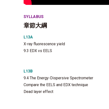
SYLLABUS
章節大綱
L13A
X-ray fluorescence yield
9.3 EDX vs EELS
L13B
9.4 The Energy-Dispersive Spectrometer
Compare the EELS and EDX technique
Dead layer effect