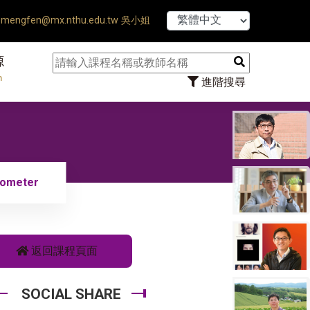
【7/31】114學
mengfen@mx.nthu.edu.tw 吳小姐
源
n
進階搜尋
rometer
返回課程頁面
SOCIAL SHARE