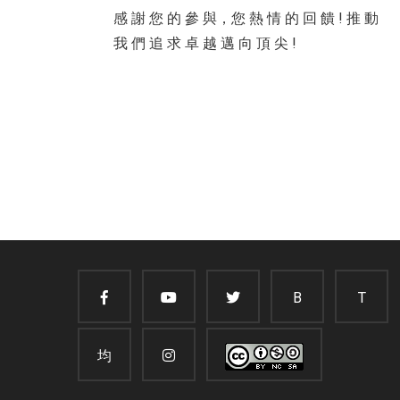
感 謝 您 的 參 與，您 熱 情 的 回 饋 ! 推 動
我 們 追 求 卓 越 邁 向 頂 尖 !
B
T
均