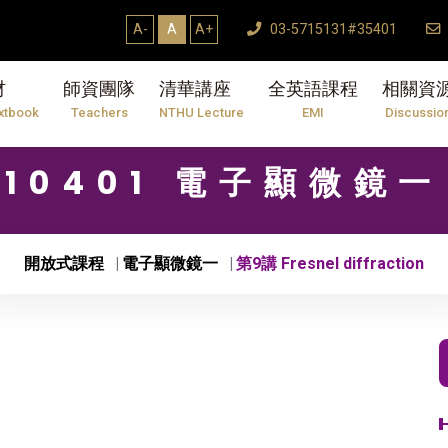
A-
A
A+
03-5715131#35401
材
師資團隊
清華講座
全英語課程
相關資
xtbook
Teachers
NTHU Lecture
EMI
Discussio
10401 電子顯微鏡一
開放式課程
電子顯微鏡一
第9講 Fresnel diffraction