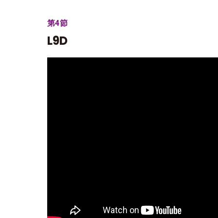
第4節
L9D