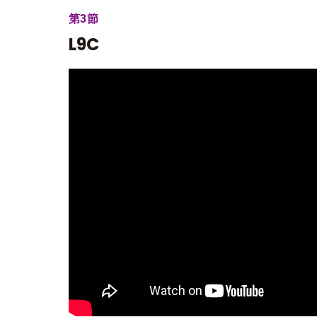
第3節
L9C