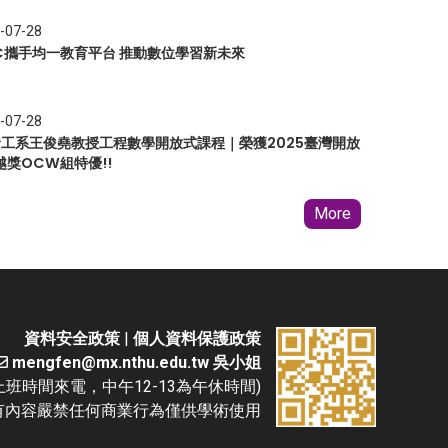
-07-28
EC攜手均一教育平台 推動數位學習新未來
-07-28
 資工系王俊堯教授工程數學開放式課程｜榮獲2025臺灣開放
越獎OCW組特優!!
More
資料安全政策
|
個人資料保護政策
mengfen@mx.nthu.edu.tw 吳小姐
(請於上班時間來電，中午12-13為午休時間)
D. 本網站所有內容嚴禁任何商業行為僅供學術使用