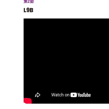
第2節
L9B