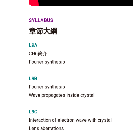
SYLLABUS
章節大綱
L9A
CH6簡介
Fourier synthesis
L9B
Fourier synthesis
Wave propagates inside crystal
L9C
Interaction of electron wave with crystal
Lens aberrations