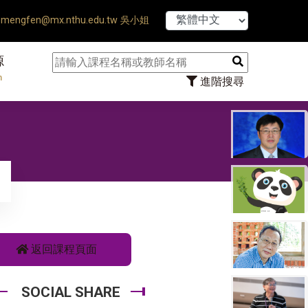
【7/31】114學
mengfen@mx.nthu.edu.tw 吳小姐
源
n
進階搜尋
返回課程頁面
SOCIAL SHARE