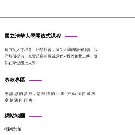
國立清華大學開放式課程
致力於人才培育、回饋社會，頂尖大學的堅強師資 - 我
們無償提供，充實縝密的優質課程 - 我們免費上傳，讓
你在家也能上大學 !
募款專區
感 謝 您 的 參 與，您 熱 情 的 回 饋 ! 推 動 我 們 追 求
卓 越 邁 向 頂 尖 !
網站地圖
課程討論