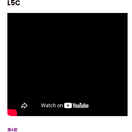
L5C
第4節