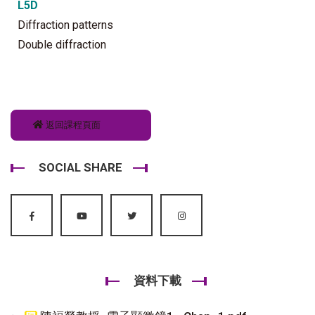
L5D
Diffraction patterns
Double diffraction
返回課程頁面
SOCIAL SHARE
資料下載