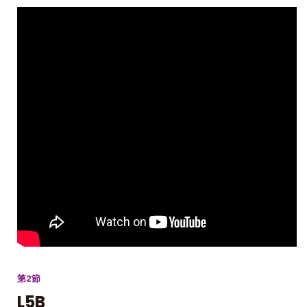
第2節
L5B