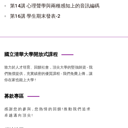
第14講 心理聲學與兩種感知上的音訊編碼
第16講 學生期末發表-2
國立清華大學開放式課程
致力於人才培育、回饋社會，頂尖大學的堅強師資 - 我
們無償提供，充實縝密的優質課程 - 我們免費上傳，讓
你在家也能上大學 !
募款專區
感 謝 您 的 參 與，您 熱 情 的 回 饋 ! 推 動 我 們 追 求
卓 越 邁 向 頂 尖 !