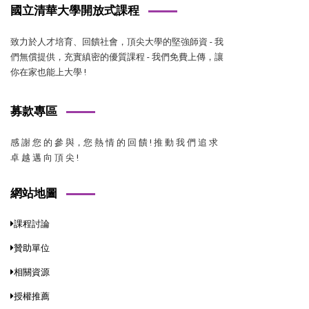
國立清華大學開放式課程
致力於人才培育、回饋社會，頂尖大學的堅強師資 - 我
們無償提供，充實縝密的優質課程 - 我們免費上傳，讓
你在家也能上大學 !
募款專區
感 謝 您 的 參 與，您 熱 情 的 回 饋 ! 推 動 我 們 追 求
卓 越 邁 向 頂 尖 !
網站地圖
課程討論
贊助單位
相關資源
授權推薦