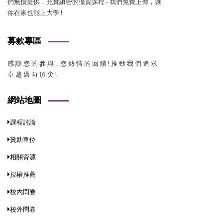
們無償提供，充實縝密的優質課程 - 我們免費上傳，讓
你在家也能上大學 !
募款專區
感 謝 您 的 參 與，您 熱 情 的 回 饋 ! 推 動 我 們 追 求
卓 越 邁 向 頂 尖 !
網站地圖
課程討論
贊助單位
相關資源
授權推薦
校內問卷
校外問卷