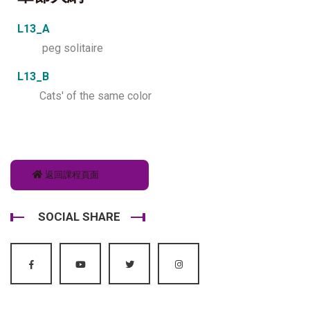
L13_A
peg solitaire
L13_B
Cats' of the same color
返回課程頁面
SOCIAL SHARE