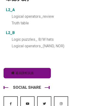
L2_A
Logical operators_review
Truth table
L2_B
Logic puzzles_ B/W hats
Logical operators_(NAND, NOR)
返回課程頁面
SOCIAL SHARE