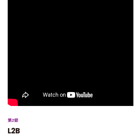
第2節
L2B