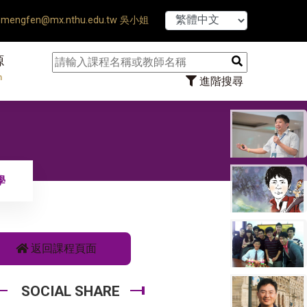
is Defense Ends ♠ 【8/1】115
mengfen@mx.nthu.edu.tw 吳小姐
源
n
進階搜尋
學
返回課程頁面
SOCIAL SHARE