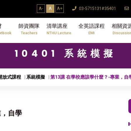
1】114學年度第2學期研究生論文口試結束Thes
A-
A
A+
03-5715131#35401
材
師資團隊
清華講座
全英語課程
相關資
xtbook
Teachers
NTHU Lecture
EMI
Discussio
10401 系統模擬
開放式課程
系統模擬
第13講 在學校應該學什麼？-專業，自
業，自學