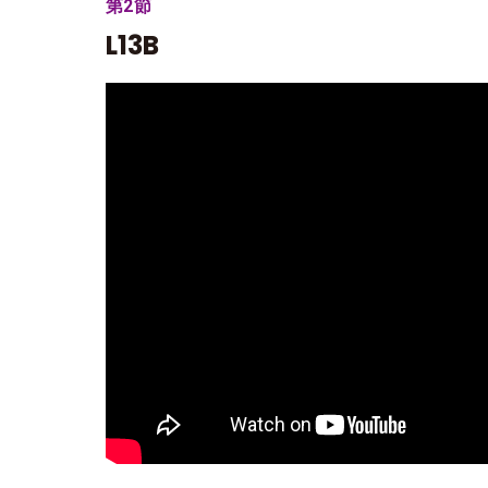
第2節
L13B