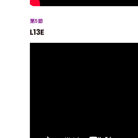
第5節
L13E