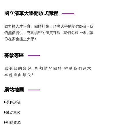
國立清華大學開放式課程
致力於人才培育、回饋社會，頂尖大學的堅強師資 - 我
們無償提供，充實縝密的優質課程 - 我們免費上傳，讓
你在家也能上大學 !
募款專區
感 謝 您 的 參 與，您 熱 情 的 回 饋 ! 推 動 我 們 追 求
卓 越 邁 向 頂 尖 !
網站地圖
課程討論
贊助單位
相關資源