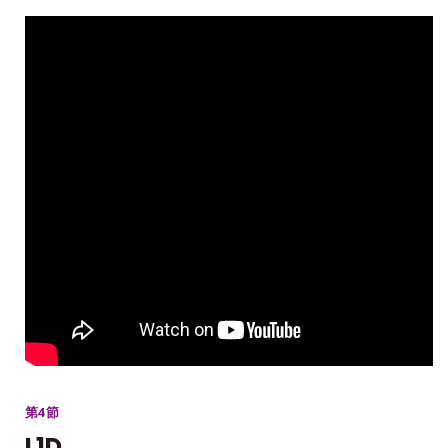
第4節
L1D