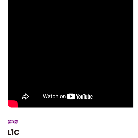
第3節
L1C