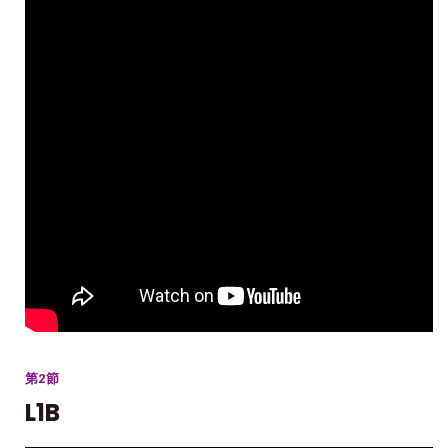
第2節
L1B