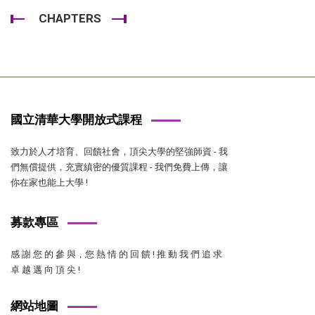
CHAPTERS
國立清華大學開放式課程
致力於人才培育、回饋社會，頂尖大學的堅強師資 - 我
們無償提供，充實縝密的優質課程 - 我們免費上傳，讓
你在家也能上大學 !
募款專區
感 謝 您 的 參 與，您 熱 情 的 回 饋 ! 推 動 我 們 追 求
卓 越 邁 向 頂 尖 !
網站地圖