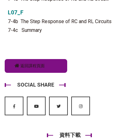
L07_F
7-4b The Step Response of RC and RL Circuits
7-4c Summary
返回課程頁面
SOCIAL SHARE
資料下載