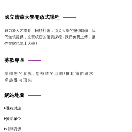
國立清華大學開放式課程
致力於人才培育、回饋社會，頂尖大學的堅強師資 - 我
們無償提供，充實縝密的優質課程 - 我們免費上傳，讓
你在家也能上大學 !
募款專區
感 謝 您 的 參 與，您 熱 情 的 回 饋 ! 推 動 我 們 追 求
卓 越 邁 向 頂 尖 !
網站地圖
課程討論
贊助單位
相關資源