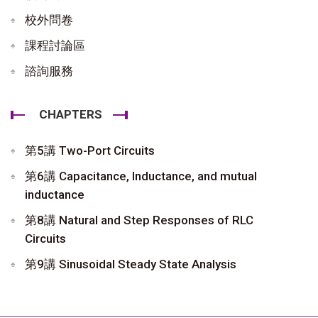
校外問卷
課程討論區
諮詢服務
CHAPTERS
第5講 Two-Port Circuits
第6講 Capacitance, Inductance, and mutual
inductance
第8講 Natural and Step Responses of RLC
Circuits
第9講 Sinusoidal Steady State Analysis