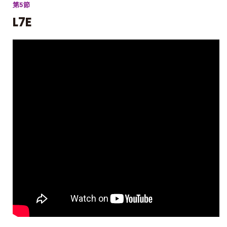
第5節
L7E