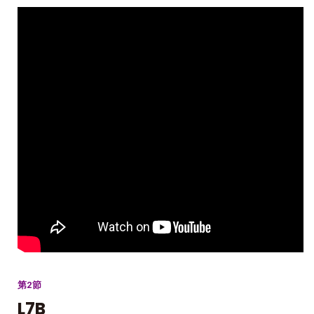
第2節
L7B